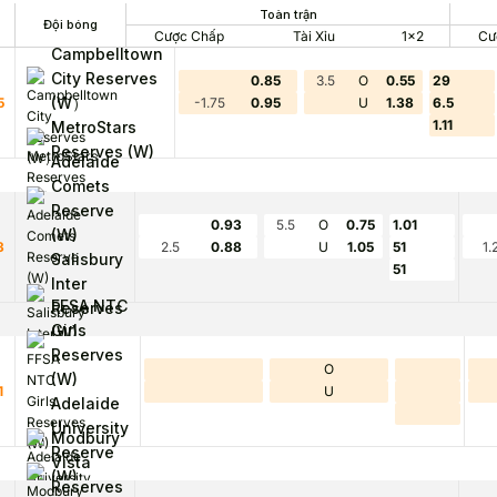
Toàn trận
Đội bóng
Cược Chấp
Tài Xỉu
1x2
Cư
Campbelltown
City Reserves
0.85
3.5
O
0.55
29
(W）
-1.75
0.95
U
1.38
6.5
5
1.11
MetroStars
Reserves (W)
Adelaide
Comets
Reserve
0.93
5.5
O
0.75
1.01
(W)
2.5
0.88
U
1.05
51
1.
3
Salisbury
51
Inter
FFSA NTC
Reserves
Girls
(W)
Reserves
Bongdalu | Tỷ Số Và Tỷ Lệ Châu Á | 6in1
O
(W)
thông tin tỷ số và tỷ lệ châu Á theo dạng 6in1. Người dùng xem nhiều 
U
1
Adelaide
 cụ này giúp theo dõi trận đấu và kèo một cách hiệu quả. Bài viết bong
University
Modbury
ộng và lợi ích của tính năng này.
Reserve
Vista
(W)
h Năng 6in1
Reserves