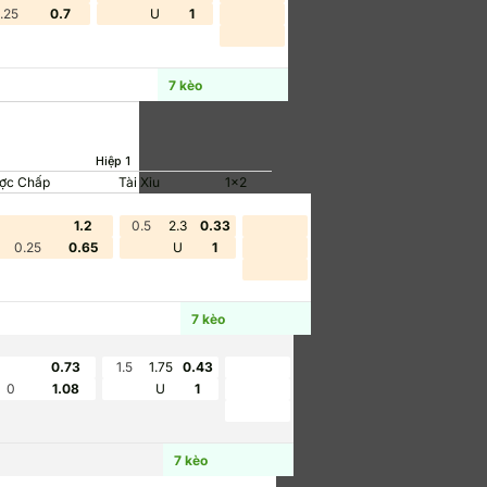
.25
0.7
U
1
7
kèo
Hiệp 1
ợc Chấp
Tài Xỉu
1x2
1.2
0.5
2.3
0.33
0.25
0.65
U
1
7
kèo
0.73
1.5
1.75
0.43
0
1.08
U
1
7
kèo