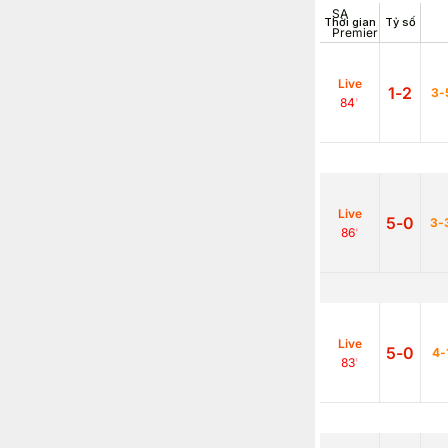
Thời gian
Tỷ số
Live
1
-
2
3
-
84
'
Live
5
-
0
3
-
86
'
Live
5
-
0
Bongdalu
cung cấp 
4
-
83
'
trên một trang. Công
chi tiết cách hoạt đ
Giới Thiệu Về Tín