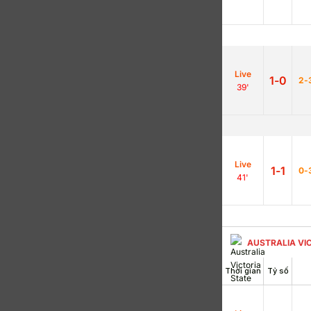
Tiết kiệm thời gian 
người theo dõi nhiều
Dữ liệu tập trung g
Người dùng quyết đ
Live
1
-
0
2
-
39
'
Bảng 6in1 hoạt động 
chuyển mà không g
Tất cả thông tin mi
Cách Đọc Tỷ Lệ Ch
Live
1
-
1
0
-
Tỷ lệ châu Á được v
41
'
dụ, +0.5 nghĩa là đư
Kèo 0 là kèo hòa. Đ
Người dùng tính đượ
AUSTRALIA VI
Khi kèo thay đổi, B
Thời gian
Tỷ số