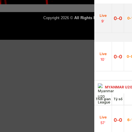
Live
0
-
0
Copyright 2026 ©
All Rights Reserved.
0
-
9
'
Các Thành Phần T
Live
Phần tỷ số trực tiếp
0
-
0
0
-
10
'
cạnh là thời gian tr
Cột tỷ lệ châu Á cho
biến. Bongdalu đán
MYANMAR U20
Cột thay đổi kèo ghi
hướng nhà cái.
Thời gian
Tỷ số
Cột tỷ lệ châu Âu hi
Live
phân. Dễ tính toán t
0
-
0
6
-
57
'
Cột tài xỉu cho biết