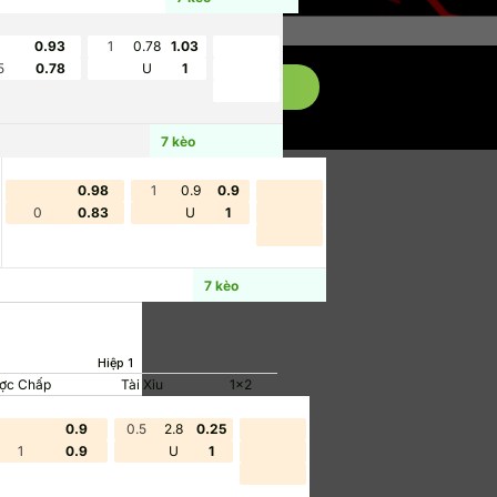
0.93
1
0.78
1.03
5
0.78
U
1
BẤM LẤY MÃ
7
kèo
0.98
1
0.9
0.9
i có bàn thắng. Bên
0
0.83
U
1
thay đổi theo diễn
7
kèo
iúp nhận biết xu
Hiệp 1
ợc Chấp
Tài Xỉu
1x2
t dưới dạng số thập
0.9
0.5
2.8
0.25
1
0.9
U
1
i nếu tin có từ 3 bàn