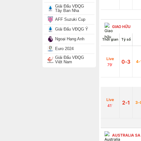
Giải Đấu VĐQG
Tây Ban Nha
AFF Suzuki Cup
GIAO HỮU
Giải Đấu VĐQG Ý
Ngoại Hạng Anh
Thời gian
Tỷ số
Euro 2024
Giải Đấu VĐQG
Live
0
-
3
4
-
Việt Nam
79
'
Live
2
-
1
3
-
41
'
AUSTRALIA SA