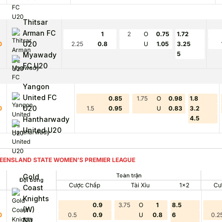
Thitsar
ê nhanh. Bao gồm số cú sút, phạt góc, kiểm soát bóng. Dữ liệu này hỗ t
Arman FC
1
2
O
0.75
1.72
U20
2.25
0.8
U
1.05
3.25
0
5
Myawady
h Năng 6in1
FC U20
u trên trình duyệt. Tìm mục tỷ lệ kèo hoặc lịch thi đấu trực tiếp. Chọ
 sẽ tải ngay lập tức.
Yangon
United FC
0.85
1.75
O
0.98
1.8
ng để xem tất cả trận đấu. Có thể lọc theo giải đấu hoặc giờ thi đấu. 
U20
1.5
0.95
U
0.83
3.2
0
n đội bóng.
4.5
Hantharwady
United U20
lu.
ực tiếp.
EENSLAND STATE WOMEN'S PREMIER LEAGUE
1.
in đầy đủ.
Toàn trận
Gold
Đội bóng
Cược Chấp
Tài Xỉu
1x2
Cư
Coast
 cá nhân.
Knights
0.9
3.75
O
1
8.5
(W)
ng 6in1
0.5
0.9
U
0.8
6
0.2
0
Nữ