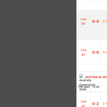
trở lên.
Cột cuối là thống k
kèo.
Live
0
-
0
3
-
56
'
Cách Truy Cập Tín
Mở trang chủ Bongdal
nhiều lựa chọn. Bảng
Người dùng cuộn xuố
Live
0
-
0
5
-
kiếm nhanh bằng tê
53
'
Mở trang Bongda
Chọn phần kèo tr
AUSTRALIA QU
Nhấn vào tab 6in
Xem bảng thông t
Thời gian
Tỷ số
Lọc theo nhu cầu
Lợi Ích Khi Sử Dụ
Live
0
-
2
2
-
41
'