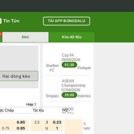
Tin Tức
TẢI APP BONGDALU
t
6in1
Kho dữ liệu
Cúp FA
08/08/2026
01:30
Sheffield
Parkgate
FC
Hai dòng kèo
ASEAN
Championship
07/08/2026
20:00
Singapore
Indonesia
Hiệp 1
VĐQG
ợc Chấp
Tài Xỉu
1x2
Bồ Đào
Nha
GD
0.85
2.5
3
0.23
08/08/2026
FC
Estoril-
02:15
0.75
0.95
U
1
Famalicao
Praia