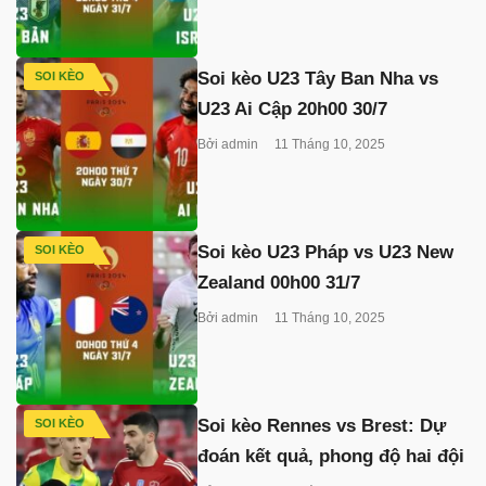
Soi kèo U23 Tây Ban Nha vs
SOI KÈO
U23 Ai Cập 20h00 30/7
Bởi admin
11 Tháng 10, 2025
Soi kèo U23 Pháp vs U23 New
SOI KÈO
Zealand 00h00 31/7
Bởi admin
11 Tháng 10, 2025
Soi kèo Rennes vs Brest: Dự
SOI KÈO
đoán kết quả, phong độ hai đội