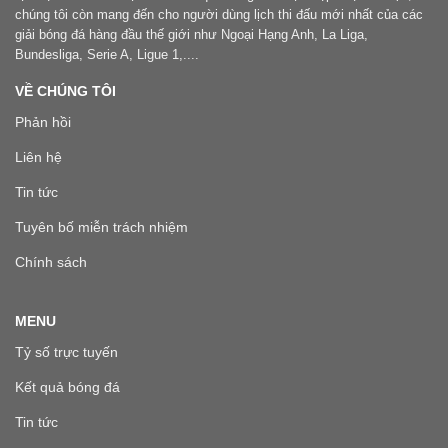
chúng tôi còn mang đến cho người dùng lịch thi đấu mới nhất của các
giải bóng đá hàng đầu thế giới như Ngoại Hạng Anh, La Liga,
Bundesliga, Serie A, Ligue 1,....
VỀ CHÚNG TÔI
Phản hồi
Liên hệ
Tin tức
Tuyên bố miễn trách nhiệm
Chính sách
MENU
Tỷ số trực tuyến
Kết quả bóng đá
Tin tức