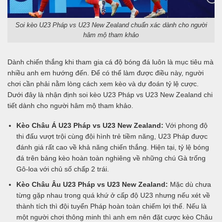
Soi kèo U23 Pháp vs U23 New Zealand chuẩn xác dành cho người
hâm mộ tham khảo
Dành chiến thắng khi tham gia cá độ bóng đá luôn là mục tiêu mà
nhiều anh em hướng đến. Để có thể làm được điều này, người
chơi cần phải nằm lòng cách xem kèo và dự đoán tỷ lệ cược.
Dưới đây là nhận định soi kèo U23 Pháp vs U23 New Zealand chi
tiết dành cho người hâm mộ tham khảo.
Kèo Châu Á U23 Pháp vs U23 New Zealand:
Với phong độ
thi đấu vượt trội cùng đội hình trẻ tiềm năng, U23 Pháp được
đánh giá rất cao về khả năng chiến thắng. Hiện tại, tỷ lệ bóng
đá trên bảng kèo hoàn toàn nghiêng về những chú Gà trống
Gô-loa với chủ số chấp 2 trái.
Kèo Châu Âu U23 Pháp vs U23 New Zealand:
Mặc dù chưa
từng gặp nhau trong quá khứ ở cấp độ U23 nhưng nếu xét về
thành tích thì đội tuyển Pháp hoàn toàn chiếm lợi thế. Nếu là
một người chơi thông minh thì anh em nên đặt cược kèo Châu