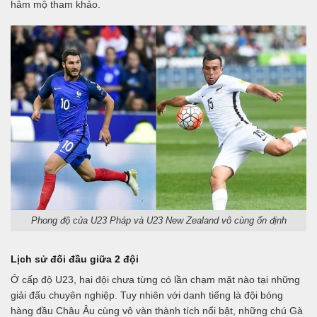
hâm mộ tham khảo.
Phong độ của U23 Pháp và U23 New Zealand vô cùng ổn định
Lịch sử đối đầu giữa 2 đội
Ở cấp độ U23, hai đội chưa từng có lần chạm mặt nào tại những
giải đấu chuyên nghiệp. Tuy nhiên với danh tiếng là đội bóng
hàng đầu Châu Âu cùng vô vàn thành tích nổi bật, những chú Gà