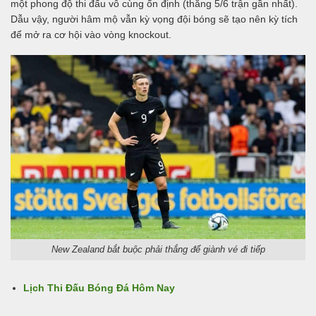
một phong độ thi đấu vô cùng ổn định (thắng 5/6 trận gần nhất).
Dẫu vậy, người hâm mộ vẫn kỳ vọng đội bóng sẽ tạo nên kỳ tích
để mở ra cơ hội vào vòng knockout.
New Zealand bắt buộc phải thắng để giành vé đi tiếp
Lịch Thi Đấu Bóng Đá Hôm Nay