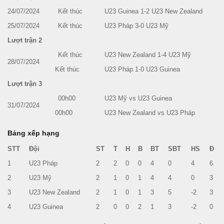
24/07/2024
Kết thúc
U23 Guinea 1-2 U23 New Zealand
25/07/2024
Kết thúc
U23 Pháp 3-0 U23 Mỹ
Lượt trận 2
Kết thúc
U23 New Zealand 1-4 U23 Mỹ
28/07/2024
Kết thúc
U23 Pháp 1-0 U23 Guinea
Lượt trận 3
00h00
U23 Mỹ vs U23 Guinea
31/07/2024
00h00
U23 New Zealand vs U23 Pháp
Bảng xếp hạng
STT
Đội
ST
T
H
B
BT
SBT
HS
Đ
1
U23 Pháp
2
2
0
0
4
0
4
6
2
U23 Mỹ
2
1
0
1
4
4
0
3
3
U23 New Zealand
2
1
0
1
3
5
-2
3
4
U23 Guinea
2
0
0
2
1
3
-2
0