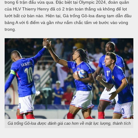
trong 6 trận đấu vừa qua. Đặc biệt tại Olympic 2024, đoàn quân
của HLV Thierry Henry đã có 2 trận toàn thắng và không để lọt
lướt bất cứ bàn nào. Hiện tại, Gà trống Gô-loa đang tạm dẫn đầu
bảng A với 6 điểm và gần như nắm chắc tấm vé bước vào vòng
trong.
Gà trống Gô-loa được đánh giá cao hơn về mặt lực lượng, thành tích