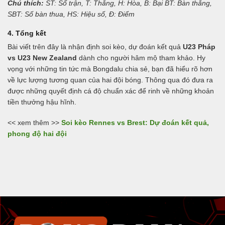
Chú thích:
ST: Số trận, T: Thắng, H: Hòa, B: Bại BT: Bàn thắng,
SBT: Số bàn thua, HS: Hiệu số, Đ: Điểm
4. Tổng kết
Bài viết trên đây là nhận định soi kèo, dự đoán kết quả
U23 Pháp
vs U23 New Zealand
dành cho người hâm mộ tham khảo. Hy
vọng với những tin tức mà Bongdalu chia sẻ, bạn đã hiểu rõ hơn
về lực lượng tương quan của hai đội bóng. Thông qua đó đưa ra
được những quyết định cá độ chuẩn xác để rinh về những khoản
tiền thưởng hậu hĩnh.
<< xem thêm >>
Soi kèo Rennes vs Brest: Dự đoán kết quả,
phong độ hai đội