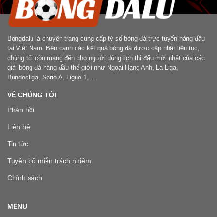
Bongdalu là chuyên trang cung cấp tỷ số bóng đá trực tuyến hàng đầu
tại Việt Nam. Bên cạnh các kết quả bóng đá được cập nhật liên tục,
chúng tôi còn mang đến cho người dùng lịch thi đấu mới nhất của các
giải bóng đá hàng đầu thế giới như Ngoại Hạng Anh, La Liga,
Bundesliga, Serie A, Ligue 1,....
VỀ CHÚNG TÔI
Phản hồi
Liên hệ
Tin tức
Tuyên bố miễn trách nhiệm
Chính sách
MENU