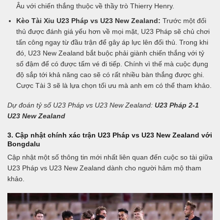
Âu với chiến thắng thuộc về thầy trò Thierry Henry.
Kèo Tài Xỉu U23 Pháp vs U23 New Zealand:
Trước một đối
thủ được đánh giá yếu hơn về mọi mặt, U23 Pháp sẽ chủ chơi
tấn công ngay từ đầu trận để gây áp lực lên đối thủ. Trong khi
đó, U23 New Zealand bắt buộc phải giành chiến thắng với tỷ
số đậm để có được tấm vé đi tiếp. Chính vì thế mà cuộc đụng
độ sắp tới khả năng cao sẽ có rất nhiều bàn thắng được ghi.
Cược Tài 3 sẽ là lựa chọn tối ưu mà anh em có thể tham khảo.
Dự đoán tỷ số U23 Pháp vs U23 New Zealand:
U23 Pháp 2-1
U23 New Zealand
3. Cập nhật chính xác trận U23 Pháp vs U23 New Zealand với
Bongdalu
Cập nhật một số thông tin mới nhất liên quan đến cuộc so tài giữa
U23 Pháp vs U23 New Zealand dành cho người hâm mộ tham
khảo.