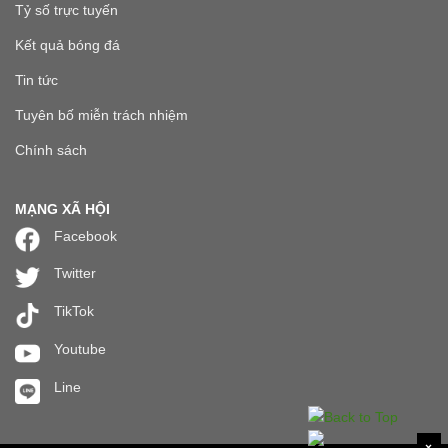
Tỷ số trực tuyến
Kết quả bóng đá
Tin tức
Tuyên bố miễn trách nhiệm
Chính sách
MẠNG XÃ HỘI
Facebook
Twitter
TikTok
Youtube
Line