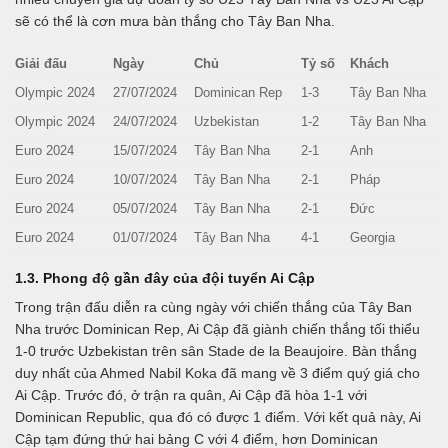
sẽ có thể là cơn mưa bàn thắng cho Tây Ban Nha.
Giải đấu
Ngày
Chủ
Tỷ số
Khách
Olympic 2024
27/07/2024
Dominican Rep
1-3
Tây Ban Nha
Olympic 2024
24/07/2024
Uzbekistan
1-2
Tây Ban Nha
Euro 2024
15/07/2024
Tây Ban Nha
2-1
Anh
Euro 2024
10/07/2024
Tây Ban Nha
2-1
Pháp
Euro 2024
05/07/2024
Tây Ban Nha
2-1
Đức
Euro 2024
01/07/2024
Tây Ban Nha
4-1
Georgia
1.3. Phong độ gần đây của đội tuyển Ai Cập
Trong trận đấu diễn ra cùng ngày với chiến thắng của Tây Ban
Nha trước Dominican Rep, Ai Cập đã giành chiến thắng tối thiểu
1-0 trước Uzbekistan trên sân Stade de la Beaujoire. Bàn thắng
duy nhất của Ahmed Nabil Koka đã mang về 3 điểm quý giá cho
Ai Cập. Trước đó, ở trận ra quân, Ai Cập đã hòa 1-1 với
Dominican Republic, qua đó có được 1 điểm. Với kết quả này, Ai
Cập tạm đứng thứ hai bảng C với 4 điểm, hơn Dominican