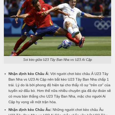
Soi kèo giữa U23 Tây Ban Nha vs U23 Ai Cập
Nhận định kèo Châu Á:
Với người chơi kèo châu Á U23 Tây
Ban Nha vs U23 Ai Cập nên bắt kèo U23 Tây Ban Nha chấp 1
trái. Lý do là bởi phong độ hiện tại cho thấy rõ sự “trên cơ” của
tuyển xứ đấu bò. Hơn thế nữa nhiều chuyên gia đã dự đoán sẽ
có mưa bàn thắng cho U23 Tây Ban Nha, mặc cho người Ai
Cập hy vọng về một trận hòa.
Nhận định kèo Châu Âu:
Những người chơi kèo châu Âu