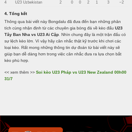
4
U23 Uzbekistan
2
0
0
2
1
3
−2
4. Tổng kết
Thông qua bài viết này Bongdalu đã đưa đến bạn những phân
tích cùng nhận định từ các chuyên gia bóng đá về kèo đấu
U23
Tây Ban Nha vs U23 Ai Cập
. Nhìn chung đây là một trận đấu có
sự lệch kèo lớn. Vì vậy hãy cân nhắc thật kỹ trước khi chơi các
loại kèo. Rất mong những thông tin dự đoán từ bài viết này sẽ
giúp bạn dễ dàng hơn trong việc cân nhắc đưa ra lựa chọn bắt
kèo phù hợp.
<< xem thêm >>
Soi kèo U23 Pháp vs U23 New Zealand 00h00
31/7