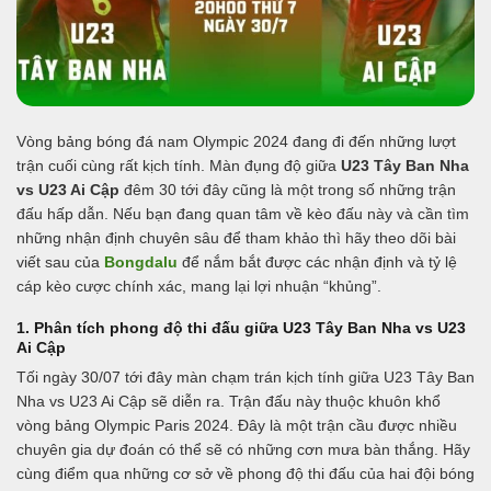
Vòng bảng bóng đá nam Olympic 2024 đang đi đến những lượt
trận cuối cùng rất kịch tính. Màn đụng độ giữa
U23 Tây Ban Nha
vs U23 Ai Cập
đêm 30 tới đây cũng là một trong số những trận
đấu hấp dẫn. Nếu bạn đang quan tâm về kèo đấu này và cần tìm
những nhận định chuyên sâu để tham khảo thì hãy theo dõi bài
viết sau của
Bongdalu
để nắm bắt được các nhận định và tỷ lệ
cáp kèo cược chính xác, mang lại lợi nhuận “khủng”.
1. Phân tích phong độ thi đấu giữa U23 Tây Ban Nha vs U23
Ai Cập
Tối ngày 30/07 tới đây màn chạm trán kịch tính giữa U23 Tây Ban
Nha vs U23 Ai Cập sẽ diễn ra. Trận đấu này thuộc khuôn khổ
vòng bảng Olympic Paris 2024. Đây là một trận cầu được nhiều
chuyên gia dự đoán có thể sẽ có những cơn mưa bàn thắng. Hãy
cùng điểm qua những cơ sở về phong độ thi đấu của hai đội bóng