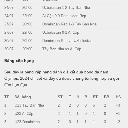
24/07
20h00
Uzbekistan 1-2 Tây Ban Nha
24/07
22h00
Ai Cập 0-0 Dominican Rep
27/07
20h00
Dominican Rep 1-3 Tây Ban Nha
27/07
22h00
Uzbekistan 0-1 Ai Cập
30/07
20h00
Dominican Rep vs Uzbekistan
30/07
20h00
Tây Ban Nha vs Ai Cập
Bảng xếp hạng
Sau đây là bảng xếp hạng đánh giá kết quả bóng đá nam
Olympic 2024 chi tiết và đầy đủ được chúng tôi tổng hợp và gửi
đến bạn đọc.
TT
Đội bóng
ST
T
H
B
BT
BB
HS
1
U23 Tây Ban Nha
2
2
0
0
5
2
+3
2
U23 Ai Cập
2
1
1
0
1
0
+1
3
U23 Dominican
2
0
1
1
1
3
−2