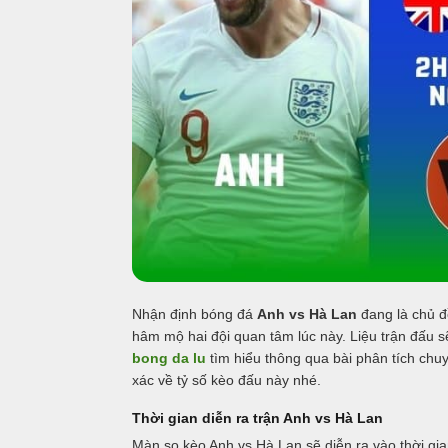
Nhận định bóng đá
Anh vs Hà Lan
đang là chủ đ
hâm mộ hai đội quan tâm lúc này. Liệu trận đấu 
bong da lu
tìm hiểu thông qua bài phân tích chu
xác về tỷ số kèo đấu này nhé.
Thời gian diễn ra trận Anh vs Hà Lan
Màn so kèo Anh vs Hà Lan sẽ diễn ra vào thời gia