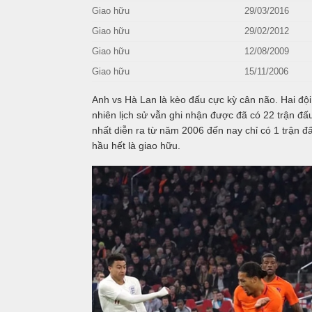
Giao hữu
29/03/2016
Giao hữu
29/02/2012
Giao hữu
12/08/2009
Giao hữu
15/11/2006
Anh vs Hà Lan là kèo đấu cực kỳ cân não. Hai đội
nhiên lịch sử vẫn ghi nhận được đã có 22 trận đấu
nhất diễn ra từ năm 2006 đến nay chỉ có 1 trận đ
hầu hết là giao hữu.