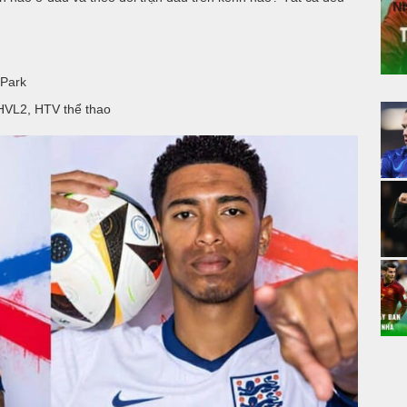
Nh
 Park
HVL2, HTV thể thao