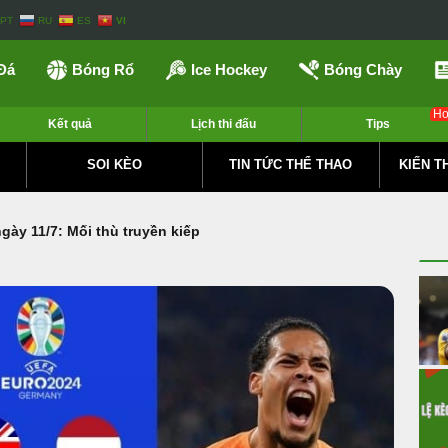
PT
RU
ES
VI
Đá
Bóng Rổ
Ice Hockey
Bóng Chày
Ho
Kết quả
Lịch thi đấu
Tips
SOI KÈO
TIN TỨC THỂ THAO
KIẾN T
ày 11/7: Mối thù truyền kiếp