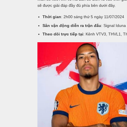
sẽ được giải đáp đầy đủ phía bên dưới đây.
Thời gian
: 2h00 sáng thứ 5 ngày 11/07/2024
Sân vận động diễn ra trận đấu
: Signal Iduna
Theo dõi trực tiếp tại
: Kênh VTV3, THVL1, T