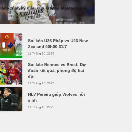
Hành trình kỳ diệu của Franco Mastantuono
11 Tháng 10, 2025
Soi kèo U23 Pháp vs U23 New
Zealand 00h00 31/7
11 Tháng 10, 2025
Soi kèo Rennes vs Brest: Dự
đoán kết quả, phong độ hai
đội
11 Tháng 10, 2025
HLV Pereira giúp Wolves hồi
sinh
11 Tháng 10, 2025