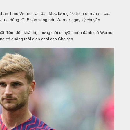
ữ chân Timo Werner lâu dài. Mức lương 10 triệu euro/năm của
a xứng đáng. CLB sẵn sàng bán Werner ngay kỳ chuyển
một điểm đến khả thi, nhưng giới chuyên môn đánh giá Werner
ừng có quãng thời gian chơi cho Chelsea.