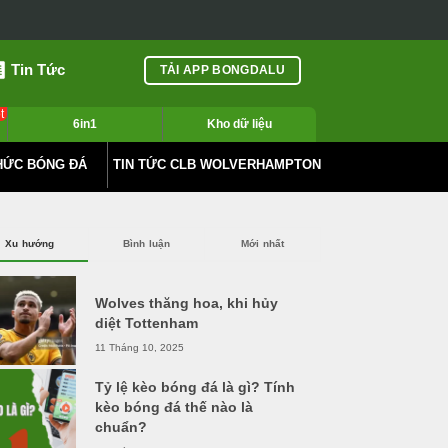
Tin Tức
TẢI APP BONGDALU
t
6in1
Kho dữ liệu
HỨC BÓNG ĐÁ
TIN TỨC CLB WOLVERHAMPTON
Xu hướng
Bình luận
Mới nhất
Wolves thăng hoa, khi hủy
diệt Tottenham
11 Tháng 10, 2025
Tỷ lệ kèo bóng đá là gì? Tính
kèo bóng đá thế nào là
chuẩn?