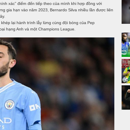
hính xác” điểm đến tiếp theo của mình khi hợp đồng với
ng gia hạn vào năm 2023, Bernardo Silva nhiều lần được liên
ây.
khép lại hành trình lẫy lừng cùng đội bóng của Pep
Ngoại hạng Anh và một Champions League.