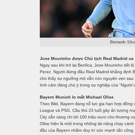
Bernardo Silv
Jose Mourinho được Chủ tịch Real Madrid ca
Ngay sau khi trở lại Benfica, Jose Mourinho tiết 
Perez. Người đứng đầu Real Madrid khẳng định B
cho thấy sự ngưỡng mộ vẫn còn nguyên vẹn sau q
tình cảm đáng chú ý trong sự nghiệp của “Người đ
Bayern Munich lo mất Michael Olise
Theo Bild, Bayern đang nỗ lực gia hạn hợp đồng 
League và PSG. Cầu thủ 23 tuổi gây ấn tượng mạn
City sẵn sàng chi tới 100 triệu euro cho thương vụ
Olise hiện là một trong những tài năng chạy cánh 
đầu của Bayern nhằm duy trì sức mạnh tấn công.