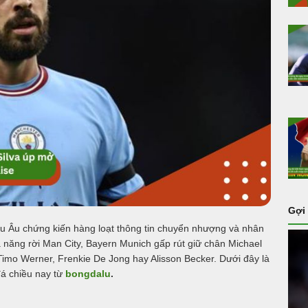
Gợi
âu Âu chứng kiến hàng loạt thông tin chuyển nhượng và nhân
 năng rời Man City, Bayern Munich gấp rút giữ chân Michael
imo Werner, Frenkie De Jong hay Alisson Becker. Dưới đây là
đá chiều nay từ
bongdalu
.