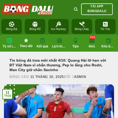
Bỏ
TẢI APP
qua
BONGDALU
nội
dung
Bóng Đá
Bóng Rổ
Ice Hockey
Bóng Chày
Tin Tức
Hot
Theo dõi
Tỷ số trực tuyến
Kết quả
Lịch thi đấu
Tips
6in1
Kho dữ liệu
Tin bóng đá trưa mới nhất 4/10: Quang Hải lỡ hẹn với
ĐT Việt Nam vì chấn thương, Pep lo lắng cho Rodri,
Man City giữ chân Savinho
ĐĂNG VÀO
11 THÁNG 10, 2025
BỞI
ADMIN
11
Th10