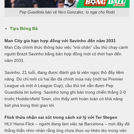
Pep Guardiola bảo vệ Nico Gonzalez, lo ngại cho Rodri
Tips Bóng Đá
Man City gia hạn hợp đồng với Savinho đến năm 2031
Man City chính thức thông báo việc “trói chân” cầu thủ chạy cánh
người Brazil Savinho bằng bản hợp đồng mới có thời hạn đến
năm 2031.
Savinho, 21 tuổi, đang được đánh giá là viên ngọc thô đầy tiềm
năng. Dù chỉ mới có hai lần đá chính mùa này (một tại Premier
League và một ở League Cup), cầu thủ trẻ vẫn được Pep
Guardiola tin tưởng. Savinho từng ghi bàn trong chiến thắng 2-0
trước Huddersfield Town, cho thấy anh hoàn toàn có khả năng
bứt phá trong thời gian tới.
Flick thừa nhận sai sót trong cách xử lý với Ter Stegen
HLV Hansi Flick – người đang làm việc tại Barcelona – mới đây đã
thẳng thắn nhìn nhận rằng ông chưa thực sự khéo léo trong việc