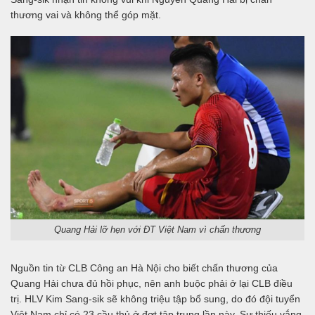
thương vai và không thể góp mặt.
Quang Hải lỡ hẹn với ĐT Việt Nam vì chấn thương
Nguồn tin từ CLB Công an Hà Nội cho biết chấn thương của
Quang Hải chưa đủ hồi phục, nên anh buộc phải ở lại CLB điều
trị. HLV Kim Sang-sik sẽ không triệu tập bổ sung, do đó đội tuyển
Việt Nam chỉ có 23 cầu thủ ở đợt tập trung lần này. Sự thiếu vắng