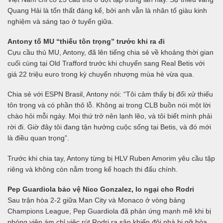
Quang Hải là tổn thất đáng kể, bởi anh vẫn là nhân tố giàu kinh
nghiệm và sáng tạo ở tuyến giữa.
Antony tố MU “thiếu tôn trọng” trước khi ra đi
Cựu cầu thủ MU, Antony, đã lên tiếng chia sẻ về khoảng thời gian
cuối cùng tại Old Trafford trước khi chuyển sang Real Betis với
giá 22 triệu euro trong kỳ chuyển nhượng mùa hè vừa qua.
Chia sẻ với ESPN Brasil, Antony nói: “Tôi cảm thấy bị đối xử thiếu
tôn trọng và có phần thô lỗ. Không ai trong CLB buồn nói một lời
chào hỏi mỗi ngày. Mọi thứ trở nên lạnh lẽo, và tôi biết mình phải
rời đi. Giờ đây tôi đang tận hưởng cuộc sống tại Betis, và đó mới
là điều quan trọng”.
Trước khi chia tay, Antony từng bị HLV Ruben Amorim yêu cầu tập
riêng và không còn nằm trong kế hoạch thi đấu chính.
Pep Guardiola bảo vệ Nico Gonzalez, lo ngại cho Rodri
Sau trận hòa 2-2 giữa Man City và Monaco ở vòng bảng
Champions League, Pep Guardiola đã phản ứng mạnh mẽ khi bị
phóng viên ám chỉ việc rút Rodri ra sân khiến đội nhà bị gỡ hòa.