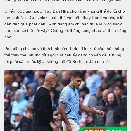
Chiến lược gia người Tây Ban Nha cho rằng không thể đổ lỗi cho
tân binh Nico Gonzalez – cầu thủ vào sân thay Rodri và phạm lỗi
dẫn đến quả phạt đền: “Anh đang ám chỉ bàn thua vì Nico sao?
Làm sao có thể nói vậy? Chúng tôi thắng cùng nhau và thua cùng
nhau”.
Pep cũng chia sẻ về tình hình của Rodri: “Rodri là cầu thủ không
thể thay thế, nhưng đầu gối của cậu ấy đang có vấn đề. Chúng
tôi phải cân nhắc kỹ vì không thể để Rodri thi đấu quá tải”.