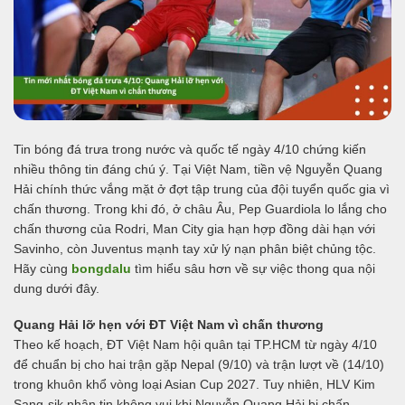
Tin bóng đá trưa trong nước và quốc tế ngày 4/10 chứng kiến
nhiều thông tin đáng chú ý. Tại Việt Nam, tiền vệ Nguyễn Quang
Hải chính thức vắng mặt ở đợt tập trung của đội tuyển quốc gia vì
chấn thương. Trong khi đó, ở châu Âu, Pep Guardiola lo lắng cho
chấn thương của Rodri, Man City gia hạn hợp đồng dài hạn với
Savinho, còn Juventus mạnh tay xử lý nạn phân biệt chủng tộc.
Hãy cùng
bongdalu
tìm hiểu sâu hơn về sự việc thong qua nội
dung dưới đây.
Quang Hải lỡ hẹn với ĐT Việt Nam vì chấn thương
Theo kế hoạch, ĐT Việt Nam hội quân tại TP.HCM từ ngày 4/10
để chuẩn bị cho hai trận gặp Nepal (9/10) và trận lượt về (14/10)
trong khuôn khổ vòng loại Asian Cup 2027. Tuy nhiên, HLV Kim
Sang-sik nhận tin không vui khi Nguyễn Quang Hải bị chấn