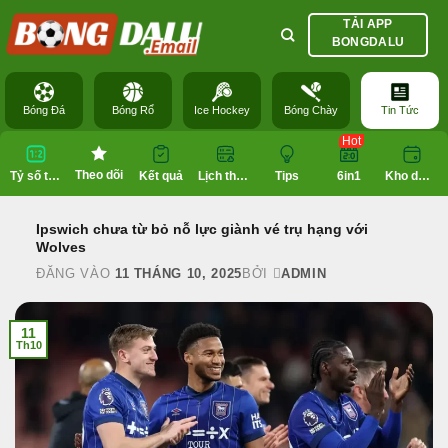
Bỏ
TẢI APP
qua
BONGDALU
nội
dung
Bóng Đá
Bóng Rổ
Ice Hockey
Bóng Chày
Tin Tức
Hot
Theo dõi
Tỷ số trực tuyến
Kết quả
Lịch thi đấu
Tips
6in1
Kho dữ liệu
Ipswich chưa từ bỏ nỗ lực giành vé trụ hạng với
Wolves
ĐĂNG VÀO
11 THÁNG 10, 2025
BỞI
ADMIN
11
Th10