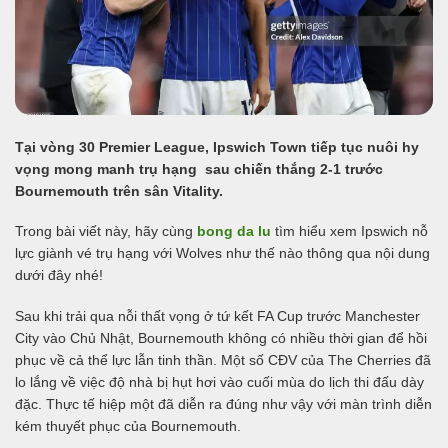
Tại vòng 30 Premier League, Ipswich Town tiếp tục nuôi hy
vọng mong manh trụ hạng sau chiến thắng 2-1 trước
Bournemouth trên sân Vitality.
Trong bài viết này, hãy cùng
bong da lu
tìm hiểu xem Ipswich nỗ
lực giành vé trụ hạng với Wolves như thế nào thông qua nội dung
dưới đây nhé!
Sau khi trải qua nỗi thất vọng ở tứ kết FA Cup trước Manchester
City vào Chủ Nhật, Bournemouth không có nhiều thời gian để hồi
phục về cả thể lực lẫn tinh thần. Một số CĐV của The Cherries đã
lo lắng về việc độ nhà bị hụt hơi vào cuối mùa do lịch thi đấu dày
đặc. Thực tế hiệp một đã diễn ra đúng như vậy với màn trình diễn
kém thuyết phục của Bournemouth.