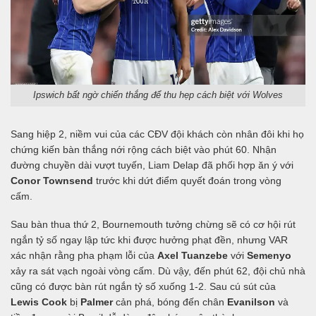
Ipswich bất ngờ chiến thắng để thu hẹp cách biệt với Wolves
Sang hiệp 2, niềm vui của các CĐV đội khách còn nhân đôi khi họ
chứng kiến bàn thắng nới rộng cách biệt vào phút 60. Nhận
đường chuyền dài vượt tuyến, Liam Delap đã phối hợp ăn ý với
Conor Townsend
trước khi dứt điểm quyết đoán trong vòng
cấm.
Sau bàn thua thứ 2, Bournemouth tưởng chừng sẽ có cơ hội rút
ngắn tỷ số ngay lập tức khi được hưởng phạt đền, nhưng VAR
xác nhận rằng pha phạm lỗi của
Axel Tuanzebe
với
Semenyo
xảy ra sát vạch ngoài vòng cấm. Dù vậy, đến phút 62, đội chủ nhà
cũng có được bàn rút ngắn tỷ số xuống 1-2. Sau cú sút của
Lewis Cook
bị
Palmer
cản phá, bóng đến chân
Evanilson
và