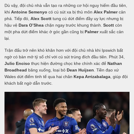
Dù vậy, đội chủ nhà vẫn tạo ra những cơ hội nguy hiểm đầu tiên,
khi
Antoine Semenyo
có cú sút xa bị thủ môn
Alex Palmer
cản
phá. Tiếp đó,
Alex Scott
tung cú dứt điểm đầy uy lực nhưng bị
hậu vệ
Dara O’Shea
chặn ngay trước khung thành.
Scott
còn
một pha dứt điểm khác ở góc gần cũng bị
Palmer
xuất sắc cản
lại.
Trận đấu trở nên khó khăn hơn với đội chủ nhà khi Ipswich bất
ngờ có bàn mở tỷ số chỉ với cú sút trúng đích đầu tiên. Phút 34,
Julio Enciso
thực hiện đường chọc khe chính xác để
Nathan
Broadhead
băng xuống, loại bỏ
Dean Huijsen
. Tiền đạo xứ
Wales dứt điểm tinh tế qua hai chân
Kepa Arrizabalaga
, giúp đội
khách bất ngờ dẫn trước.