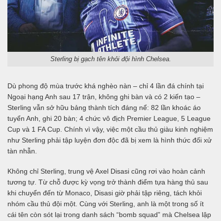
Sterling bị gạch tên khỏi đội hình Chelsea.
Dù phong độ mùa trước khá nghèo nàn – chỉ 4 lần đá chính tại
Ngoại hạng Anh sau 17 trận, không ghi bàn và có 2 kiến tạo –
Sterling vẫn sở hữu bảng thành tích đáng nể: 82 lần khoác áo
tuyển Anh, ghi 20 bàn; 4 chức vô địch Premier League, 5 League
Cup và 1 FA Cup. Chính vì vậy, việc một cầu thủ giàu kinh nghiệm
như Sterling phải tập luyện đơn độc đã bị xem là hình thức đối xử
tàn nhẫn.
Không chỉ Sterling, trung vệ Axel Disasi cũng rơi vào hoàn cảnh
tương tự. Từ chỗ được kỳ vọng trở thành điểm tựa hàng thủ sau
khi chuyển đến từ Monaco, Disasi giờ phải tập riêng, tách khỏi
nhóm cầu thủ đội một. Cùng với Sterling, anh là một trong số ít
cái tên còn sót lại trong danh sách “bomb squad” mà Chelsea lập