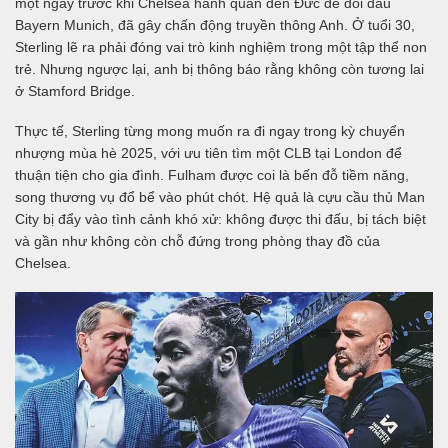
một ngày trước khi Chelsea hành quân đến Đức để đối đầu
Bayern Munich, đã gây chấn động truyền thông Anh. Ở tuổi 30,
Sterling lẽ ra phải đóng vai trò kinh nghiệm trong một tập thể non
trẻ. Nhưng ngược lại, anh bị thông báo rằng không còn tương lai
ở Stamford Bridge.
Thực tế, Sterling từng mong muốn ra đi ngay trong kỳ chuyển
nhượng mùa hè 2025, với ưu tiên tìm một CLB tại London để
thuận tiện cho gia đình. Fulham được coi là bến đỗ tiềm năng,
song thương vụ đổ bể vào phút chót. Hệ quả là cựu cầu thủ Man
City bị đẩy vào tình cảnh khó xử: không được thi đấu, bị tách biệt
và gần như không còn chỗ đứng trong phòng thay đồ của
Chelsea.