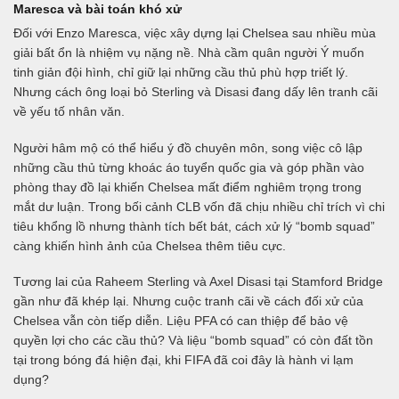
Maresca và bài toán khó xử
Đối với Enzo Maresca, việc xây dựng lại Chelsea sau nhiều mùa
giải bất ổn là nhiệm vụ nặng nề. Nhà cầm quân người Ý muốn
tinh giản đội hình, chỉ giữ lại những cầu thủ phù hợp triết lý.
Nhưng cách ông loại bỏ Sterling và Disasi đang dấy lên tranh cãi
về yếu tố nhân văn.
Người hâm mộ có thể hiểu ý đồ chuyên môn, song việc cô lập
những cầu thủ từng khoác áo tuyển quốc gia và góp phần vào
phòng thay đồ lại khiến Chelsea mất điểm nghiêm trọng trong
mắt dư luận. Trong bối cảnh CLB vốn đã chịu nhiều chỉ trích vì chi
tiêu khổng lồ nhưng thành tích bết bát, cách xử lý “bomb squad”
càng khiến hình ảnh của Chelsea thêm tiêu cực.
Tương lai của Raheem Sterling và Axel Disasi tại Stamford Bridge
gần như đã khép lại. Nhưng cuộc tranh cãi về cách đối xử của
Chelsea vẫn còn tiếp diễn. Liệu PFA có can thiệp để bảo vệ
quyền lợi cho các cầu thủ? Và liệu “bomb squad” có còn đất tồn
tại trong bóng đá hiện đại, khi FIFA đã coi đây là hành vi lạm
dụng?