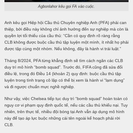
Agbonlahor kêu gọi FA vào cuộc.
Anh kêu gọi Hiệp hội Cầu thủ Chuyên nghiệp Anh (PFA) phải can
thiệp, bởi điều này không chỉ ảnh hưởng đến sự nghiệp mà còn là
quyền lợi tối thiểu của cầu thủ: “Cần có quy định rõ ràng rằng
CLB không được buộc cầu thủ tập luyện một mình, ít nhất họ phải
được tập cùng một nhóm. Nếu không, đây là hành vi trái luật.”
Tháng 8/2024, PFA từng khẳng định sẽ tìm cách ngăn các CLB
duy trì mô hình “bomb squad”. Trước đó, FIFA cũng đã sửa đổi
điều lệ, trong đó Điều 14 (khoản 2) quy định: buộc cầu thủ tập
luyện trong tình trạng cô lập có thể bị xem là hành vi “lạm dụng”
và đi ngược chuẩn mực nghề nghiệp.
Như vậy, việc Chelsea tiếp tục duy trì “bomb squad” hoàn toàn có
nguy cơ vi phạm quy định quốc tế, nếu các cầu thủ khiếu nại. Tuy
nhiên, trên thực tế, nhiều đội bóng tại Anh vẫn áp dụng mô hình
này để tạo áp lực buộc những cái tên ngoài kế hoạch phải rời
CLB.