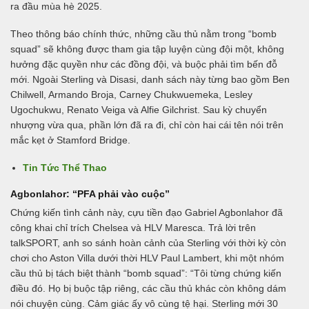
ra đầu mùa hè 2025.
Theo thông báo chính thức, những cầu thủ nằm trong “bomb
squad” sẽ không được tham gia tập luyện cùng đội một, không
hưởng đặc quyền như các đồng đội, và buộc phải tìm bến đỗ
mới. Ngoài Sterling và Disasi, danh sách này từng bao gồm Ben
Chilwell, Armando Broja, Carney Chukwuemeka, Lesley
Ugochukwu, Renato Veiga và Alfie Gilchrist. Sau kỳ chuyển
nhượng vừa qua, phần lớn đã ra đi, chỉ còn hai cái tên nói trên
mắc kẹt ở Stamford Bridge.
Tin Tức Thể Thao
Agbonlahor: “PFA phải vào cuộc”
Chứng kiến tình cảnh này, cựu tiền đạo Gabriel Agbonlahor đã
công khai chỉ trích Chelsea và HLV Maresca. Trả lời trên
talkSPORT, anh so sánh hoàn cảnh của Sterling với thời kỳ còn
chơi cho Aston Villa dưới thời HLV Paul Lambert, khi một nhóm
cầu thủ bị tách biệt thành “bomb squad”: “Tôi từng chứng kiến
điều đó. Họ bị buộc tập riêng, các cầu thủ khác còn không dám
nói chuyện cùng. Cảm giác ấy vô cùng tệ hại. Sterling mới 30