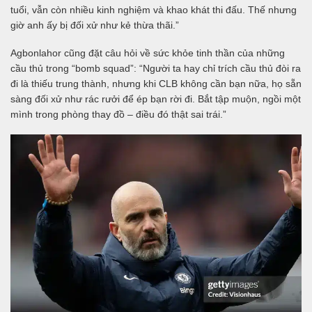
tuổi, vẫn còn nhiều kinh nghiệm và khao khát thi đấu. Thế nhưng
giờ anh ấy bị đối xử như kẻ thừa thãi.”
Agbonlahor cũng đặt câu hỏi về sức khỏe tinh thần của những
cầu thủ trong “bomb squad”: “Người ta hay chỉ trích cầu thủ đòi ra
đi là thiếu trung thành, nhưng khi CLB không cần bạn nữa, họ sẵn
sàng đối xử như rác rưởi để ép bạn rời đi. Bắt tập muộn, ngồi một
mình trong phòng thay đồ – điều đó thật sai trái.”