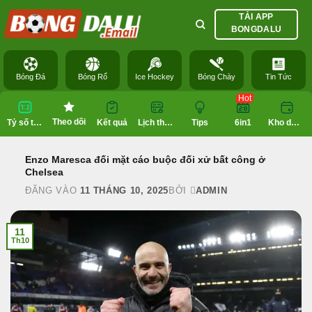
Bỏ
TẢI APP
qua
BONGDALU
nội
dung
Bóng Đá
Bóng Rổ
Ice Hockey
Bóng Chày
Tin Tức
Hot
Theo dõi
Tỷ số trực tuyến
Kết quả
Lịch thi đấu
Tips
6in1
Kho dữ liệu
Enzo Maresca đối mặt cáo buộc đối xử bất công ở
Chelsea
ĐĂNG VÀO
11 THÁNG 10, 2025
BỞI
ADMIN
11
Th10