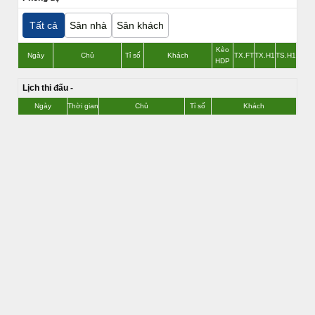
Tất cả
Sân nhà
Sân khách
Kèo
Ngày
Chủ
Tỉ số
Khách
TX.FT
TX.H1
TS.H1
HDP
Lịch thi đấu -
Ngày
Thời gian
Chủ
Tỉ số
Khách