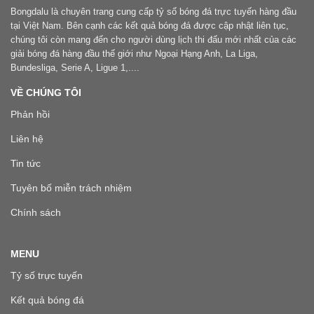
Bongdalu là chuyên trang cung cấp tỷ số bóng đá trực tuyến hàng đầu
tại Việt Nam. Bên cạnh các kết quả bóng đá được cập nhật liên tục,
chúng tôi còn mang đến cho người dùng lịch thi đấu mới nhất của các
giải bóng đá hàng đầu thế giới như Ngoại Hạng Anh, La Liga,
Bundesliga, Serie A, Ligue 1,....
VỀ CHÚNG TÔI
Phản hồi
Liên hệ
Tin tức
Tuyên bố miễn trách nhiệm
Chính sách
MENU
Tỷ số trực tuyến
Kết quả bóng đá