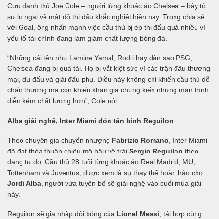
Cựu danh thủ Joe Cole – người từng khoác áo Chelsea – bày tỏ
sự lo ngại về mật độ thi đấu khắc nghiệt hiện nay. Trong chia sẻ
với Goal, ông nhấn mạnh việc cầu thủ bị ép thi đấu quá nhiều vì
yếu tố tài chính đang làm giảm chất lượng bóng đá.
“Những cái tên như Lamine Yamal, Rodri hay dàn sao PSG,
Chelsea đang bị quá tải. Họ bị vắt kiệt sức vì các trận đấu thương
mại, du đấu và giải đấu phụ. Điều này không chỉ khiến cầu thủ dễ
chấn thương mà còn khiến khán giả chứng kiến những màn trình
diễn kém chất lượng hơn”, Cole nói.
Alba giải nghệ, Inter Miami đón tân binh Reguilon
Theo chuyên gia chuyển nhượng
Fabrizio Romano
, Inter Miami
đã đạt thỏa thuận chiêu mộ hậu vệ trái
Sergio Reguilon
theo
dạng tự do. Cầu thủ 28 tuổi từng khoác áo Real Madrid, MU,
Tottenham và Juventus, được xem là sự thay thế hoàn hảo cho
Jordi Alba
, người vừa tuyên bố sẽ giải nghệ vào cuối mùa giải
này.
Reguilon sẽ gia nhập đội bóng của
Lionel Messi
, tái hợp cùng