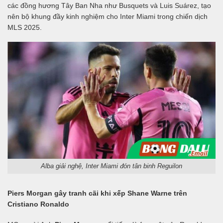
các đồng hương Tây Ban Nha như Busquets và Luis Suárez, tạo
nên bộ khung đầy kinh nghiệm cho Inter Miami trong chiến dịch
MLS 2025.
Alba giải nghệ, Inter Miami đón tân binh Reguilon
Piers Morgan gây tranh cãi khi xếp Shane Warne trên
Cristiano Ronaldo