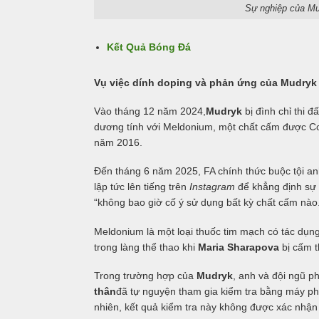
Sự nghiệp của Mud
Kết Quả Bóng Đá
Vụ việc dính doping và phản ứng của Mudryk
Vào tháng 12 năm 2024,
Mudryk
bị đình chỉ thi 
dương tính với Meldonium, một chất cấm được C
năm 2016.
Đến tháng 6 năm 2025, FA chính thức buộc tội anh
lập tức lên tiếng trên
Instagram
để khẳng định sự 
“không bao giờ cố ý sử dụng bất kỳ chất cấm nào
Meldonium là một loại thuốc tim mạch có tác dụng
trong làng thể thao khi
Maria Sharapova
bị cấm t
Trong trường hợp của
Mudryk
, anh và đội ngũ p
thân
đã tự nguyện tham gia kiểm tra bằng máy ph
nhiên, kết quả kiểm tra này không được xác nhận 