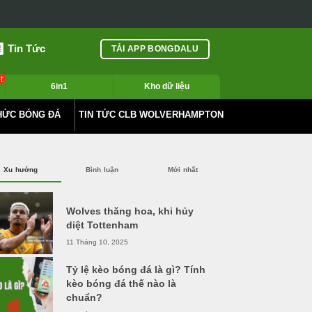
Tin Tức
TẢI APP BONGDALU
t
6in1
Kho dữ liệu
HỨC BÓNG ĐÁ
TIN TỨC CLB WOLVERHAMPTON
Xu hướng
Bình luận
Mới nhất
Wolves thăng hoa, khi hủy
diệt Tottenham
11 Tháng 10, 2025
Tỷ lệ kèo bóng đá là gì? Tính
kèo bóng đá thế nào là
chuẩn?