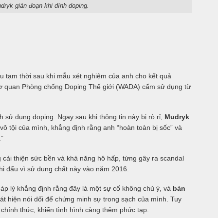
ryk gián đoạn khi dính doping.
đấu tạm thời sau khi mẫu xét nghiệm của anh cho kết quả
ơ quan Phòng chống Doping Thế giới (WADA) cấm sử dụng từ
 sử dụng doping. Ngay sau khi thông tin này bị rò rỉ,
Mudryk
vô tội của mình, khẳng định rằng anh “hoàn toàn bị sốc” và
.”
 cải thiện sức bền và khả năng hô hấp, từng gây ra scandal
hi đấu vì sử dụng chất này vào năm 2016.
háp lý khẳng định rằng đây là một sự cố không chủ ý, và
bản
át hiện nói dối để chứng minh sự trong sạch của mình. Tuy
chính thức, khiến tình hình càng thêm phức tạp.