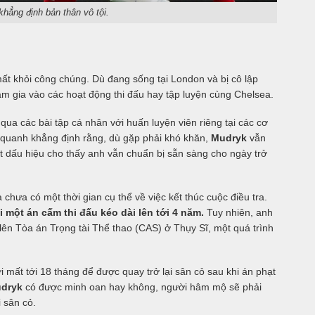
khẳng định bản thân vô tội.
t khỏi công chúng. Dù đang sống tại London và bị cô lập
m gia vào các hoạt động thi đấu hay tập luyện cùng Chelsea.
 qua các bài tập cá nhân với huấn luyện viên riêng tại các cơ
quanh khẳng định rằng, dù gặp phải khó khăn,
Mudryk
vẫn
 một dấu hiệu cho thấy anh vẫn chuẩn bị sẵn sàng cho ngày trở
chưa có một thời gian cụ thể về việc kết thúc cuộc điều tra.
 một án cấm thi đấu kéo dài lên tới 4 năm.
Tuy nhiên, anh
lên Tòa án Trọng tài Thể thao (CAS) ở Thụy Sĩ, một quá trình
i mất tới 18 tháng để được quay trở lại sân cỏ sau khi án phạt
dryk
có được minh oan hay không, người hâm mộ sẽ phải
i sân cỏ.