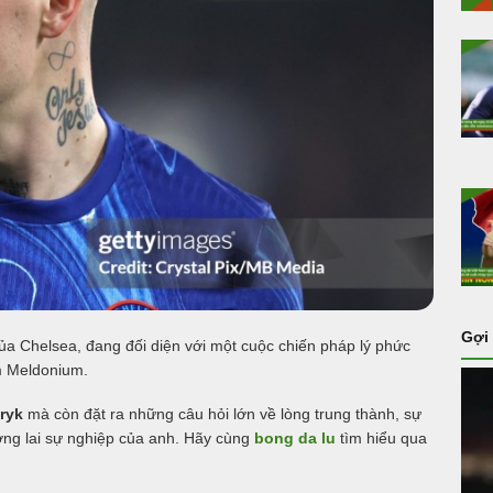
Gợi
o của Chelsea, đang đối diện với một cuộc chiến pháp lý phức
ấm Meldonium.
ryk
mà còn đặt ra những câu hỏi lớn về lòng trung thành, sự
ương lai sự nghiệp của anh. Hãy cùng
bong da lu
tìm hiểu qua