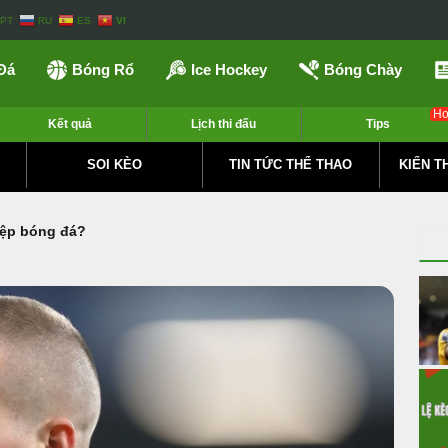
PT
RU
ES
VI
Đá
Bóng Rổ
Ice Hockey
Bóng Chày
Ho
Kết quả
Lịch thi đấu
Tips
SOI KÈO
TIN TỨC THỂ THAO
KIẾN T
iệp bóng đá?