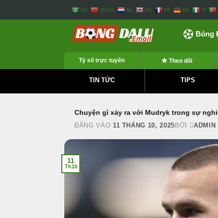
Bỏ
AR
ZH-CN
NL
EN
FR
DE
IT
qua
nội
Bóng 
dung
Tỷ số trực tuyến
Theo dõi
TIN TỨC
TIPS
Chuyện gì xảy ra với Mudryk trong sự ngh
ĐĂNG VÀO
11 THÁNG 10, 2025
BỞI
ADMIN
11
Th10