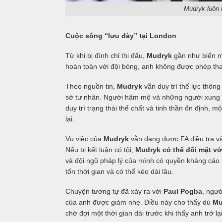
Mudryk luôn 
Cuộc sống “lưu đày” tại London
Từ khi bị đình chỉ thi đấu,
Mudryk
gần như biến mấ
hoàn toàn với đội bóng, anh không được phép tha
Theo nguồn tin,
Mudryk
vẫn duy trì thể lực thông
sở tư nhân. Người hâm mộ và những người xung 
duy trì trạng thái thể chất và tinh thần ổn định,
lại.
Vụ việc của
Mudryk
vẫn đang được FA điều tra và 
Nếu bị kết luận có tội,
Mudryk có thể đối mặt với
và đội ngũ pháp lý của mình có quyền kháng cáo 
tốn thời gian và có thể kéo dài lâu.
Chuyện tương tự đã xảy ra với
Paul Pogba
, ngườ
của anh được giảm nhẹ. Điều này cho thấy dù
Mu
chờ đợi một thời gian dài trước khi thấy anh trở lạ