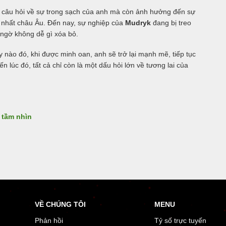
 câu hỏi về sự trong sạch của anh mà còn ảnh hưởng đến sự
á nhất châu Âu. Đến nay, sự nghiệp của
Mudryk
đang bị treo
i ngờ không dễ gì xóa bỏ.
ào đó, khi được minh oan, anh sẽ trở lại mạnh mẽ, tiếp tục
n lúc đó, tất cả chỉ còn là một dấu hỏi lớn về tương lai của
 tầm nhìn
VỀ CHÚNG TÔI
MENU
Phản hồi
Tỷ số trực tuyến