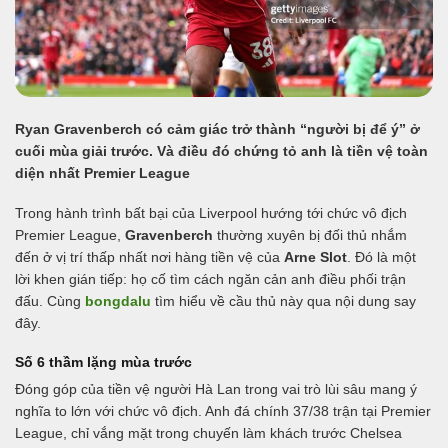
Ryan Gravenberch có cảm giác trở thành “người bị để ý” ở
cuối mùa giải trước. Và điều đó chứng tỏ anh là tiền vệ toàn
diện nhất Premier League
Trong hành trình bất bại của Liverpool hướng tới chức vô địch
Premier League,
Gravenberch
thường xuyên bị đối thủ nhắm
đến ở vị trí thấp nhất nơi hàng tiền vệ của
Arne Slot
. Đó là một
lời khen gián tiếp: họ cố tìm cách ngăn cản anh điều phối trận
đấu. Cùng
bongdalu
tìm hiểu về cầu thủ này qua nội dung say
đây.
Số 6 thầm lặng mùa trước
Đóng góp của tiền vệ người Hà Lan trong vai trò lùi sâu mang ý
nghĩa to lớn với chức vô địch. Anh đá chính 37/38 trận tại Premier
League, chỉ vắng mặt trong chuyến làm khách trước Chelsea