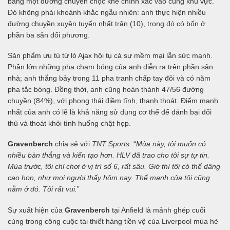
bằng một đường chuyền chọc khe chính xác vào cùng khu vực.
Đó không phải khoảnh khắc ngẫu nhiên: anh thực hiện nhiều
đường chuyền xuyên tuyến nhất trận (10), trong đó có bốn ở
phần ba sân đối phương.
Sản phẩm ưu tú từ lò Ajax hội tụ cả sự mềm mại lẫn sức mạnh.
Phần lớn những pha chạm bóng của anh diễn ra trên phần sân
nhà; anh thắng bảy trong 11 pha tranh chấp tay đôi và có năm
pha tắc bóng. Đồng thời, anh cũng hoàn thành 47/56 đường
chuyền (84%), với phong thái điềm tĩnh, thanh thoát. Điểm mạnh
nhất của anh có lẽ là khả năng sử dụng cơ thể để đánh bại đối
thủ và thoát khỏi tình huống chật hẹp.
Gravenberch
chia sẻ với
TNT Sports:
“
Mùa này, tôi muốn có
nhiều bàn thắng và kiến tạo hơn. HLV đã trao cho tôi sự tự tin.
Mùa trước, tôi chỉ chơi ở vị trí số 6, rất sâu. Giờ thì tôi có thể dâng
cao hơn, như mọi người thấy hôm nay. Thế mạnh của tôi cũng
nằm ở đó. Tôi rất vui.
”
Sự xuất hiện của
Gravenberch
tại Anfield là mảnh ghép cuối
cùng trong công cuộc tái thiết hàng tiền vệ của Liverpool mùa hè