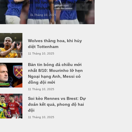
swich chưa từ bỏ nỗ lực giành vé trụ hạng với
Wolves
11 Tháng 10, 2025
Wolves thăng hoa, khi hủy
diệt Tottenham
11 Tháng 10, 2025
Bản tin bóng đá chiều mới
nhất 8/10: Mourinho lỡ hẹn
Ngoại hạng Anh, Messi có
đồng đội mới
11 Tháng 10, 2025
Soi kèo Rennes vs Brest: Dự
đoán kết quả, phong độ hai
đội
11 Tháng 10, 2025