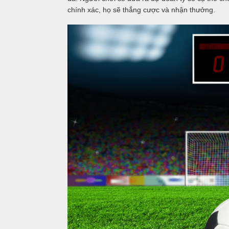
chính xác, họ sẽ thắng cược và nhận thưởng.