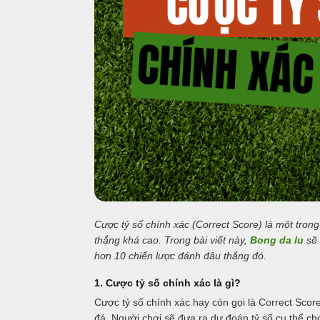
Cược tỷ số chính xác (Correct Score) là một tron
thắng khá cao. Trong bài viết này,
Bong da lu
sẽ 
hơn 10 chiến lược đánh đâu thắng đó.
1. Cược tỷ số chính xác là gì?
Cược tỷ số chính xác hay còn gọi là Correct Scor
đá. Người chơi sẽ đưa ra dự đoán tỷ số cụ thể ch