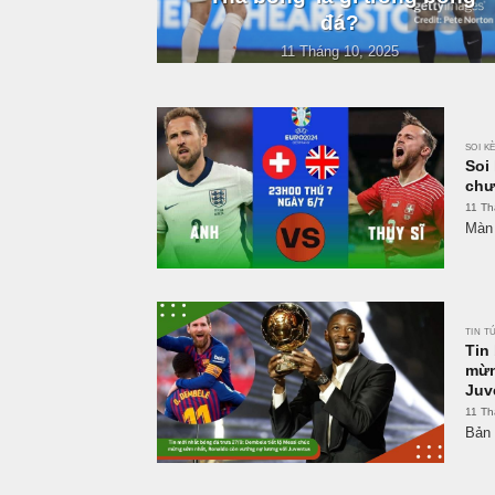
a MU
đá?
5
11 Tháng 10, 2025
SOI K
Soi
chư
11 Th
Màn 
TIN T
Tin
mừn
Juv
11 Th
Bản 