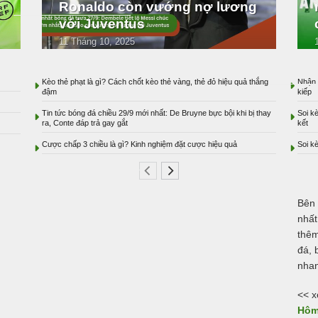
Ronaldo còn vướng nợ lương
với Juventus
11 Tháng 10, 2025
Kèo thẻ phạt là gì? Cách chốt kèo thẻ vàng, thẻ đỏ hiệu quả thắng
Nhận 
đậm
kiếp
Tin tức bóng đá chiều 29/9 mới nhất: De Bruyne bực bội khi bị thay
Soi k
ra, Conte đáp trả gay gắt
kết
Cược chấp 3 chiều là gì? Kinh nghiệm đặt cược hiệu quả
Soi k
Bên 
nhất
thêm
đá, 
nhan
<< 
Hôm