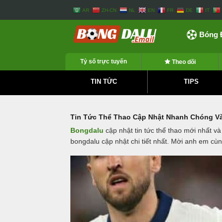
Bỏ
AR
ZH-CN
NL
EN
FR
DE
IT
qua
nội
Bóng 
dung
Tỷ số trực tuyến
Theo dõi
TIN TỨC
TIPS
Tin Tức Thể Thao Cập Nhật Nhanh Chóng Và
Bongdalu
cập nhật tin tức thể thao mới nhất và
bongdalu cập nhật chi tiết nhất. Mời anh em 