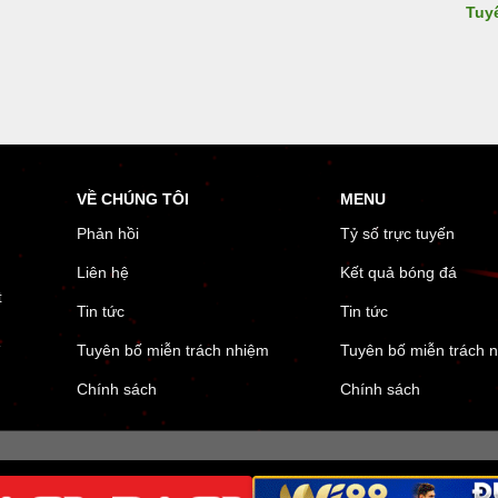
Tuy
VỀ CHÚNG TÔI
MENU
Phản hồi
Tỷ số trực tuyến
Liên hệ
Kết quả bóng đá
t
Tin tức
Tin tức
Tuyên bố miễn trách nhiệm
Tuyên bố miễn trách 
Chính sách
Chính sách