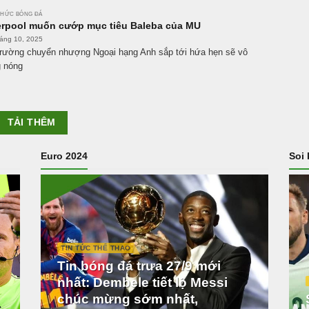
THỨC BÓNG ĐÁ
erpool muốn cướp mục tiêu Baleba của MU
áng 10, 2025
trường chuyển nhượng Ngoại hạng Anh sắp tới hứa hẹn sẽ vô
 nóng
TẢI THÊM
Euro 2024
Soi
TIN TỨC THỂ THAO
Tin bóng đá trưa 27/9 mới
nhất: Dembele tiết lộ Messi
chúc mừng sớm nhất,