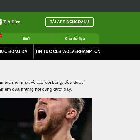
Tin Tức
TẢI APP BONGDALU
t
6in1
Kho dữ liệu
HỨC BÓNG ĐÁ
TIN TỨC CLB WOLVERHAMPTON
tin tức mới nhất về các đội bóng, đều được
nh em qua những nội dung dưới đây.