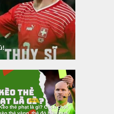
ủ!
TIPS
Kèo thẻ phạt là gì? Cách chốt
kèo thẻ vàng, thẻ đỏ hiệu quả