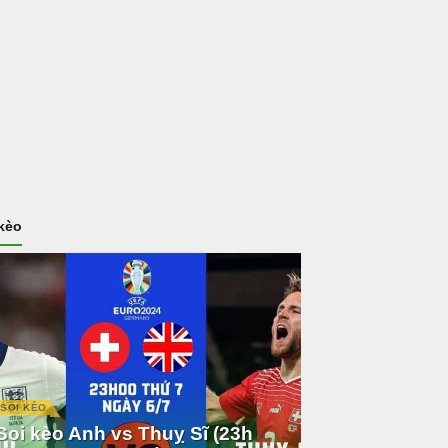
 kèo
SOI KÈO
Soi kèo Anh vs Thuỵ Sĩ (23h