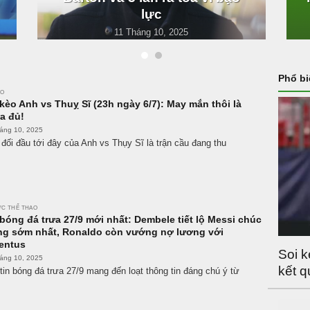
lực
11 Tháng 10, 2025
Phổ b
ÈO
 kèo Anh vs Thuỵ Sĩ (23h ngày 6/7): May mắn thôi là
a đủ!
áng 10, 2025
đối đầu tới đây của Anh vs Thụy Sĩ là trận cầu đang thu
ỨC THỂ THAO
 bóng đá trưa 27/9 mới nhất: Dembele tiết lộ Messi chúc
g sớm nhất, Ronaldo còn vướng nợ lương với
entus
Soi 
áng 10, 2025
kết q
tin bóng đá trưa 27/9 mang đến loạt thông tin đáng chú ý từ