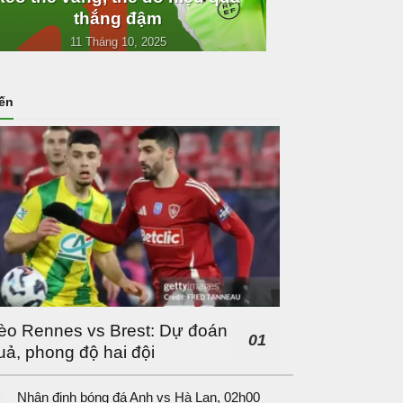
thắng đậm
11 Tháng 10, 2025
iến
kèo Rennes vs Brest: Dự đoán
uả, phong độ hai đội
Nhận định bóng đá Anh vs Hà Lan, 02h00