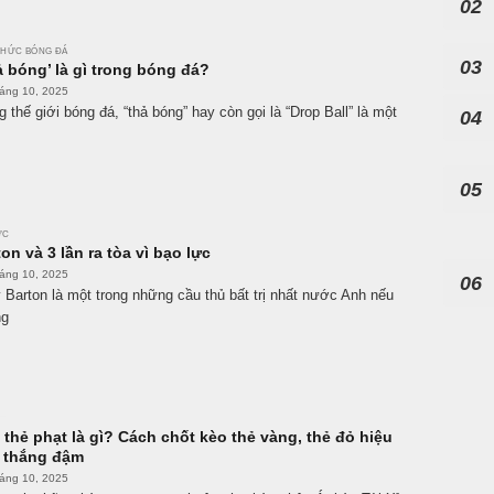
THỨC BÓNG ĐÁ
ả bóng’ là gì trong bóng đá?
áng 10, 2025
g thế giới bóng đá, “thả bóng” hay còn gọi là “Drop Ball” là một
ỨC
on và 3 lần ra tòa vì bạo lực
áng 10, 2025
 Barton là một trong những cầu thủ bất trị nhất nước Anh nếu
ng
 thẻ phạt là gì? Cách chốt kèo thẻ vàng, thẻ đỏ hiệu
 thắng đậm
áng 10, 2025