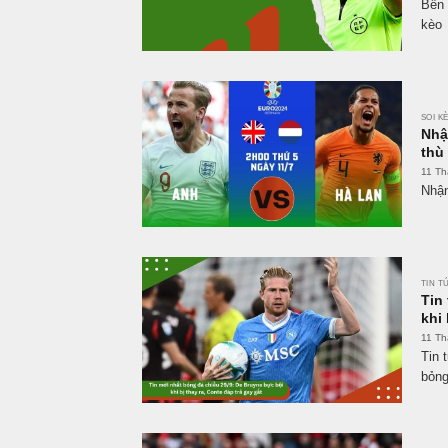
Bên 
kèo
SOI K
Nhậ
thù
11 Th
Nhận
TIN T
Tin
khi 
11 Th
Tin 
bỏng