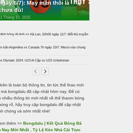
ngày 6/7): May mắn thôi là
chưa đủ!
11 Tháng 10, 2025
định bóng đá Anh vs Hà Lan, 02h00 ngày 11/7: Mối thù truyền
èo trận Argentina vs Canada 7h ngày 10/7: Messi vào chung
èo Olympic 2024: U23 Ai Cập vs U23 Uzbekistan
trên là toàn bộ thông tin, tin tức thể thao mới
 mà bongdalu đã cập nhật hôm nay. Để có
 nhiều thông tin mới nhất về thể thaom bóng
bóng rổ, hãy truy cập bongdalu để cập nhật
h chóng và sớm nhất nhé!
xem thêm >>
Bongdalu | Kết Quả Bóng Đá
 Nay Mới Nhất , Tỷ Lệ Kèo Nhà Cái Trực